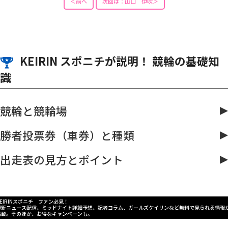
＜前へ
次回は：山口 伊吹＞
KEIRIN スポニチが説明！ 競輪の基礎知
識
競輪と競輪場
勝者投票券（車券）と種類
出走表の見方とポイント
KEIRINスポニチ ファン必見！
最新ニュース配信、ミッドナイト詳細予想、記者コラム、ガールズケイリンなど無料で見られる情報
満載。そのほか、お得なキャンペーンも。