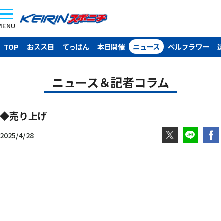
MENU
TOP
おスス目
てっぱん
本日開催
ニュース
ベルフラワー
ニュース＆記者コラム
◆売り上げ
2025/4/28