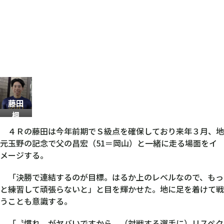
藤田
楓
４Ｒの藤田は今年前期でＳ級点を確保しており来年３月、地
元玉野の記念で父の昌宏（51＝岡山）と一緒に走る場面をイ
メージする。
「決勝で連結するのが目標。はるか上のレベルなので、もっ
と練習して頑張らないと」と目を輝かせた。地に足を着けて戦
うことも意識する。
「〝慣れ〟がヤバいですから。（対戦する選手に）リスペク