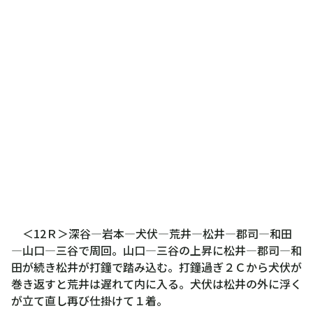
＜12Ｒ＞深谷―岩本―犬伏―荒井―松井―郡司―和田
―山口―三谷で周回。山口―三谷の上昇に松井―郡司―和
田が続き松井が打鐘で踏み込む。打鐘過ぎ２Ｃから犬伏が
巻き返すと荒井は遅れて内に入る。犬伏は松井の外に浮く
が立て直し再び仕掛けて１着。