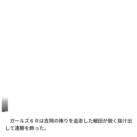
細
田
ガールズ６Ｒは吉岡の捲りを追走した細田が鋭く抜け出
愛
して連勝を飾った。
未