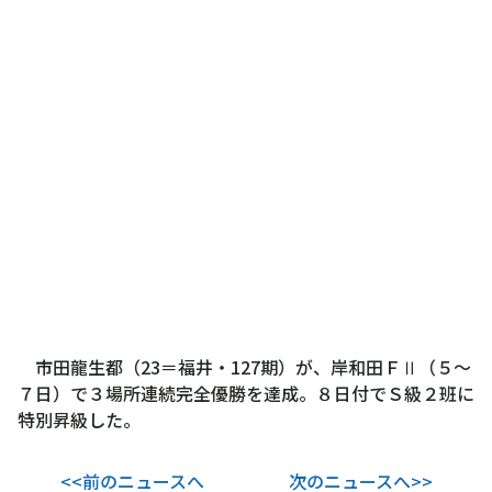
市田龍生都（23＝福井・127期）が、岸和田ＦⅡ（５～
７日）で３場所連続完全優勝を達成。８日付でＳ級２班に
特別昇級した。
<<前のニュースへ
次のニュースへ>>