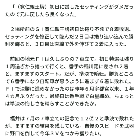
「（寛仁親王牌）初日に試したセッティングがダメだっ
たので元に戻したら良くなった」
２場所前のＧⅠ寛仁親王牌初日は捲り不発で８着敗退。
セッティングを修正して臨んだ２日目は捲り追い込んで勝
利を飾ると、３日目は直線で外を伸びて２着に入った。
前回の地元ＦⅠは久しぶりの７車立て。初日特選は残り
１周過ぎから捲って行くと、番手の稲川翔に差され２着
と、まずまずのスタート。だが、準決で暗転。勝負どころ
で６番手になり自転車が思うように進まず６着に敗れた。
ＦⅠで決勝に進めなかったのは昨年６月宇都宮以来、１年
４カ月ぶりだった。最終日は番手戦で白星締め。ちょっと
は準決の悔しさを晴らすことができたか。
福井は７月の７車立ての記念で１２⑦２と準決で敗れた
が、まずまずの結果を残している。自慢のスピードを武器
に野口を倒して今年３Ｖをつかみ獲りたい。