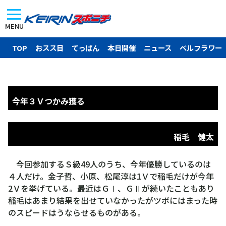
MENU
TOP
おスス目
てっぱん
本日開催
ニュース
ベルフラワー
今年３Ｖつかみ獲る
稲毛 健太
今回参加するＳ級49人のうち、今年優勝しているのは
４人だけ。金子哲、小原、松尾淳は1Ｖで稲毛だけが今年
2Ｖを挙げている。最近はＧⅠ、ＧⅡが続いたこともあり
稲毛はあまり結果を出せていなかったがツボにはまった時
のスピードはうならせるものがある。