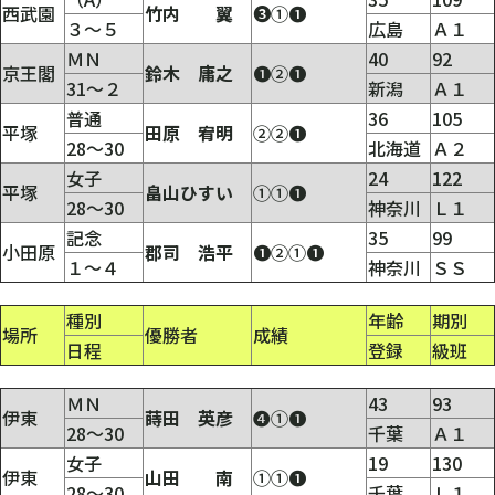
西武園
竹内 翼
➌①❶
３～５
広島
Ａ１
ＭＮ
40
92
京王閣
鈴木 庸之
❶②❶
31～２
新潟
Ａ１
普通
36
105
平塚
田原 宥明
②②❶
28～30
北海道
Ａ２
女子
24
122
平塚
畠山ひすい
①①❶
28～30
神奈川
Ｌ１
記念
35
99
小田原
郡司 浩平
❶②①❶
１～４
神奈川
ＳＳ
種別
年齢
期別
場所
優勝者
成績
日程
登録
級班
ＭＮ
43
93
伊東
蒔田 英彦
❹①❶
28～30
千葉
Ａ１
女子
19
130
伊東
山田 南
①①❶
28～30
千葉
Ｌ１