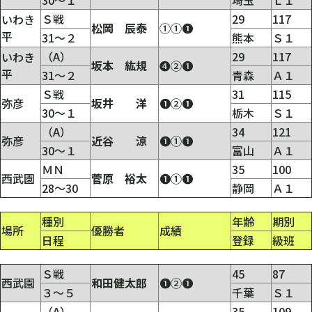
Ｓ戦
29
117
いわき
松岡 辰泰
①①❶
平
31～２
熊本
Ｓ１
（A）
29
117
いわき
坂本 紘規
❹②❶
平
31～２
青森
Ａ１
Ｓ戦
31
115
弥彦
坂井 洋
❶②❶
30～１
栃木
Ｓ１
（A）
34
121
弥彦
近谷 涼
❶①❶
30～１
富山
Ａ１
ＭＮ
35
100
西武園
菅原 裕太
❶①❶
28～30
静岡
Ａ１
種別
年齢
期別
場所
優勝者
成績
日程
登録
級班
Ｓ戦
45
87
西武園
和田健太郎
❶②❶
３～５
千葉
Ｓ１
（A）
35
109