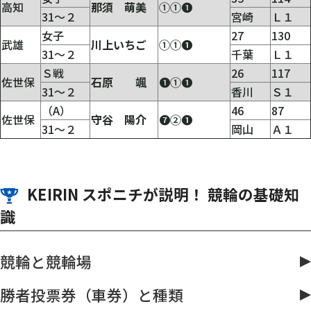
高知
那須 萌美
①①❶
31～２
宮崎
Ｌ１
女子
27
130
武雄
川上いちご
①①❶
31～２
千葉
Ｌ１
Ｓ戦
26
117
佐世保
石原 颯
❶①❶
31～２
香川
Ｓ１
（A）
46
87
佐世保
守谷 陽介
❼②❶
31～２
岡山
Ａ１
KEIRIN スポニチが説明！ 競輪の基礎知
識
競輪と競輪場
勝者投票券（車券）と種類