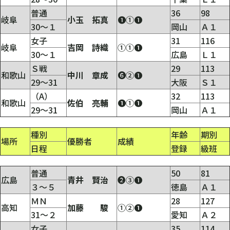
普通
36
98
岐阜
小玉 拓真
❶①❶
30～１
岡山
Ａ１
女子
31
116
岐阜
吉岡 詩織
①①❶
30～１
広島
Ｌ１
Ｓ戦
29
113
和歌山
中川 章成
❻②❶
29～31
大阪
Ｓ１
（A）
32
113
和歌山
佐伯 亮輔
❶①❶
29～31
岡山
Ａ１
種別
年齢
期別
場所
優勝者
成績
日程
登録
級班
普通
50
81
広島
青井 賢治
❷③❶
３～５
徳島
Ａ１
ＭＮ
28
127
高知
加藤 駿
①②❶
31～２
愛知
Ａ２
女子
35
114