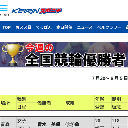
MENU
TOP
おスス目
てっぱん
本日開催
ニュース
ベルフラワー
７月30～８月５日
種別
年齢
期別
場所
優勝者
成績
日程
登録
級班
女子
28
118
青森
青木 美保
③②❶
30～１
埼玉
Ｌ１