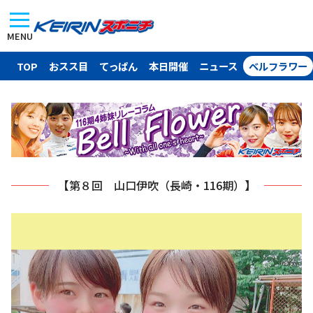
MENU
TOP
おスス目
てっぱん
本日開催
ニュース
ベルフラワー
【第８回 山口伊吹（長崎・116期）】