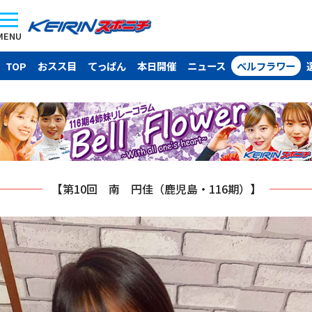
MENU
TOP
おスス目
てっぱん
本日開催
ニュース
ベルフラワー
【第10回 南 円佳（鹿児島・116期）】