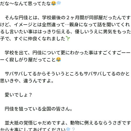
だな〜なんて思ってたな
そんな円佳とは、学校最後の２ヶ月間が同部屋だったんです
けど、イメージとは全然違って…親身になって話を聞いてくれ
るし言いたい事ははっきり伝える、優しいうえに男気をもった
子で、すぐに仲良くなれました
学校を出て、円佳について更にわかった事はすごくすごーー
ーく寂しがり屋だってこと
サバサバしてるからそういうところもサバサバしてるのかと
思いきや、違うんですよ。
愛いでしょ？
円佳を狙っている全国の皆さん。
並大抵の覚悟じゃだめですよ、動物に例えるならうさぎです
から大事にしてあげてください