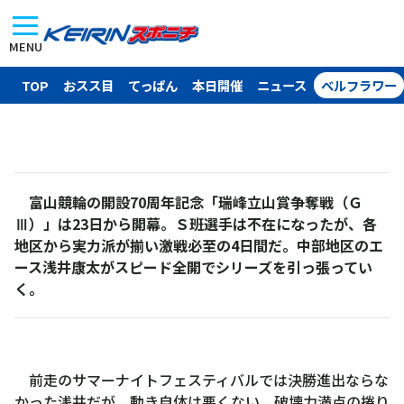
MENU
TOP
おスス目
てっぱん
本日開催
ニュース
ベルフラワー
富山競輪の開設70周年記念「瑞峰立山賞争奪戦（Ｇ
Ⅲ）」は23日から開幕。Ｓ班選手は不在になったが、各
地区から実力派が揃い激戦必至の4日間だ。中部地区のエ
ース浅井康太がスピード全開でシリーズを引っ張ってい
く。
前走のサマーナイトフェスティバルでは決勝進出ならな
かった浅井だが、動き自体は悪くない。破壊力満点の捲り