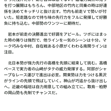
を打つ展開はもちろん、中部地区の竹内と同乗の時は好連
係を決めてキッチリと抜け出す。竹内も前走Ｖで勢いが付
いた。短走路なので持ち味の先行力をフルに発揮して好勝
負に持ち込む。中部勢のワンツーに期待だ。
岩本が前走の決勝進出で好調をアピール。ツボにはまっ
た時の捲りは強烈で、他ラインを一気のシーンは十分。マ
ーク巧みな中村、自在戦ある小原がくわわる南関ラインは
注目。
北日本勢が強力先行の高橋を先頭に結束して挑む。高橋
ペースで実力者の山崎がタテの威力発揮する。阿部がシャ
ープなレース運びで進出は必至。関東勢は力をつける黒沢
がラインの先頭で飛ばしていく。神山が巧追から抜け出し
へ。近畿の稲垣は自力用意しての組み立てに。取鳥―柏野
の岡山勢も先制でチャンスだ。