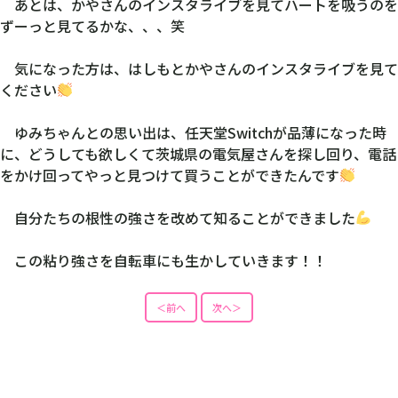
＜前へ
次へ＞
KEIRIN スポニチが説明！ 競輪の基礎知
識
競輪と競輪場
勝者投票券（車券）と種類
出走表の見方とポイント
KEIRINスポニチ ファン必見！
最新ニュース配信、ミッドナイト詳細予想、記者コラム、ガールズケイリンなど無料で見られる情報
満載。そのほか、お得なキャンペーンも。