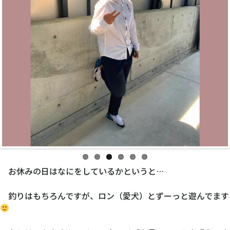
釣りはもちろんですが、ロン（愛犬）とずーっと遊んでます
あとは、かやさんのインスタライブを見てハートを吸うのを
ずーっと見てるかな、、、笑
気になった方は、はしもとかやさんのインスタライブを見て
ください
ゆみちゃんとの思い出は、任天堂Switchが品薄になった時
に、どうしても欲しくて茨城県の電気屋さんを探し回り、電話
をかけ回ってやっと見つけて買うことができたんです
自分たちの根性の強さを改めて知ることができました
この粘り強さを自転車にも生かしていきます！！