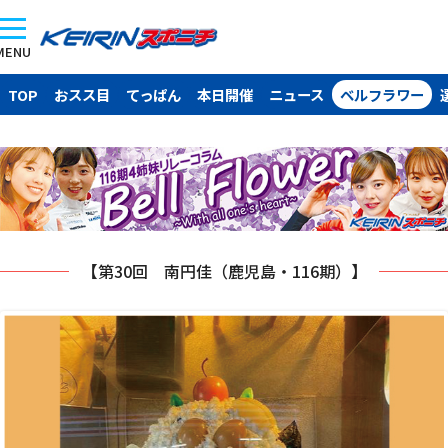
MENU
TOP
おスス目
てっぱん
本日開催
ニュース
ベルフラワー
【第30回 南円佳（鹿児島・116期）】