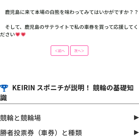
止まりますよね
皆さんも１度見かけたことがあるのではないでしょうか？
先日、老舗かき氷屋「天文館むじゃき」に行ってきました
全国販売されているので、コンビニやスーパーなどで手堅く
ゲットするのも良いですが、
鹿児島に来て本場の白熊を味わってみてはいかがですか？？
そして、鹿児島のサテライトで私の車券を買って応援してく
ださい
＜前へ
次へ＞