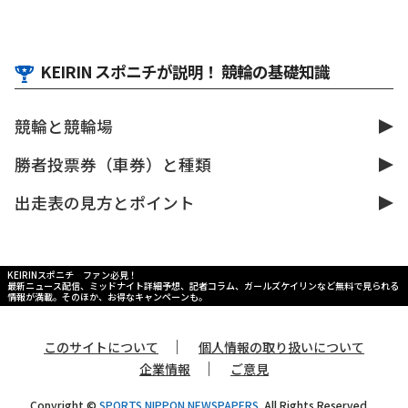
KEIRIN スポニチが説明！ 競輪の基礎知識
競輪と競輪場
勝者投票券（車券）と種類
出走表の見方とポイント
KEIRINスポニチ ファン必見！
最新ニュース配信、ミッドナイト詳細予想、記者コラム、ガールズケイリンなど無料で見られる
情報が満載。そのほか、お得なキャンペーンも。
｜
このサイトについて
個人情報の取り扱いについて
｜
企業情報
ご意見
Copyright ©
SPORTS NIPPON NEWSPAPERS.
All Rights Reserved.