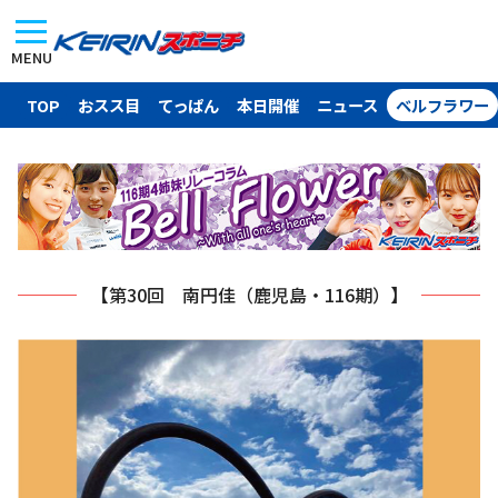
MENU
TOP
おスス目
てっぱん
本日開催
ニュース
ベルフラワー
【第30回 南円佳（鹿児島・116期）】