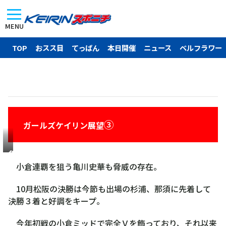
MENU
TOP
おスス目
てっぱん
本日開催
ニュース
ベルフラワー
③
ガールズケイリン展望
亀
川
小倉連覇を狙う亀川史華も脅威の存在。
史
10月松阪の決勝は今節も出場の杉浦、那須に先着して
華
決勝３着と好調をキープ。
今年初戦の小倉ミッドで完全Ｖを飾っており、それ以来