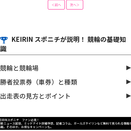
＜前へ
次へ＞
KEIRIN スポニチが説明！ 競輪の基礎知
識
競輪と競輪場
勝者投票券（車券）と種類
出走表の見方とポイント
KEIRINスポニチ ファン必見！
最新ニュース配信、ミッドナイト詳細予想、記者コラム、ガールズケイリンなど無料で見られる情報
満載。そのほか、お得なキャンペーンも。