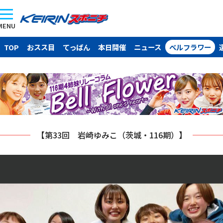
MENU
TOP
おスス目
てっぱん
本日開催
ニュース
ベルフラワー
【第33回 岩崎ゆみこ（茨城・116期）】