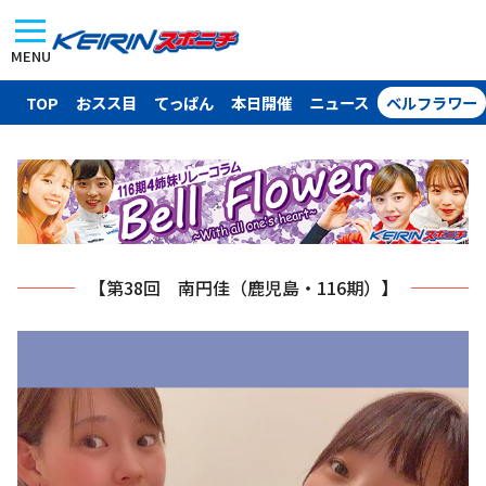
MENU
TOP
おスス目
てっぱん
本日開催
ニュース
ベルフラワー
【第38回 南円佳（鹿児島・116期）】