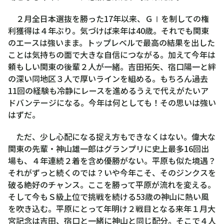
２月全日本選抜を勝った17年以来、ＧⅠを制しての権
利獲得は４年ぶり。気づけば来年は40歳。それでも関東
のエースは強いまま。トップレベルで最高の結果を出した
ことは気持ちの面で大きな自信につながる。加えて今年は
頼もしい関東の後輩２人が一緒。吉田拓矢、宿口陽一と絆
の深い同地区３人で厚いラインを組める。もちろん過去
11回の経験も冷静にレースを進めるうえで代えがたいア
ドバンテージになる。今年は何としても！その思いは強い
はずだ。
ただ、少し心配になる捉え方もできなくはない。偉大な
関東の先輩・神山雄一郎はグランプリに史上最多16回出
場も、４年連続２着を含め優勝がない。平原も似た境遇？
それがずっと続くのでは？いや今年こそ、そのジンクスを
破る絶好のチャンス。ここを勝って平原が流れを変える。
そして今もＳ級上位で挑戦を続ける53歳の神山に熱い風
を吹き込む。平原にとって年明け２戦目となる来年１月大
宮記念は吉田、宿口と一緒に神山と同じ配分。そこで４人