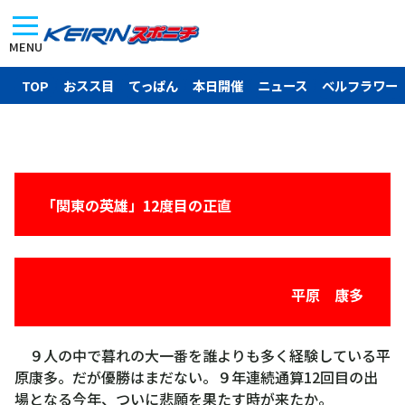
MENU
TOP
おスス目
てっぱん
本日開催
ニュース
ベルフラワー
「関東の英雄」12度目の正直
平原 康多
９人の中で暮れの大一番を誰よりも多く経験している平
原康多。だが優勝はまだない。９年連続通算12回目の出
場となる今年、ついに悲願を果たす時が来たか。