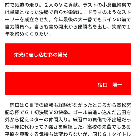
前で気迫の走り。２人のＶに貢献。ラストの小倉競輪祭で
は単騎となった決勝で自らが栄冠に。ドラマのようなスト
ーリーを成立させた。今年最後の大一番でもラインの前で
自力勝負へ。自らも含め関東から優勝者を出し、笑顔で１
年を締めくくりたい。
栄光に差し込む彩の陽光
宿口 陽一
宿口はＧⅢでの優勝も経験がなかったところから高松宮
記念杯でＧⅠ初決勝Ｖの快挙。ゴール前追い込んだ吉田を
外から捉えスターの仲間入り。練習中の負傷で不出場だっ
た平原に代わって？強さを発揮した。高校の先輩でもある
平原を尊敬する気持ちは変わらないが、同じＧⅠタイトル