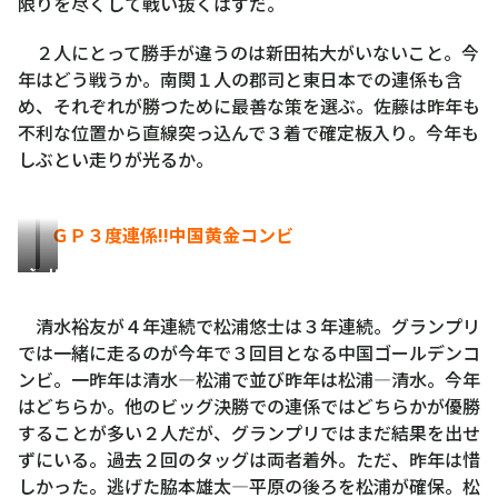
限りを尽くして戦い抜くはずだ。
２人にとって勝手が違うのは新田祐大がいないこと。今
年はどう戦うか。南関１人の郡司と東日本での連係も含
め、それぞれが勝つために最善な策を選ぶ。佐藤は昨年も
不利な位置から直線突っ込んで３着で確定板入り。今年も
しぶとい走りが光るか。
ＧＰ３度連係!!中国黄金コンビ
清
松
水
浦
清水裕友が４年連続で松浦悠士は３年連続。グランプリ
裕
悠
では一緒に走るのが今年で３回目となる中国ゴールデンコ
友
士
ンビ。一昨年は清水―松浦で並び昨年は松浦―清水。今年
はどちらか。他のビッグ決勝での連係ではどちらかが優勝
することが多い２人だが、グランプリではまだ結果を出せ
ずにいる。過去２回のタッグは両者着外。ただ、昨年は惜
しかった。逃げた脇本雄太―平原の後ろを松浦が確保。松