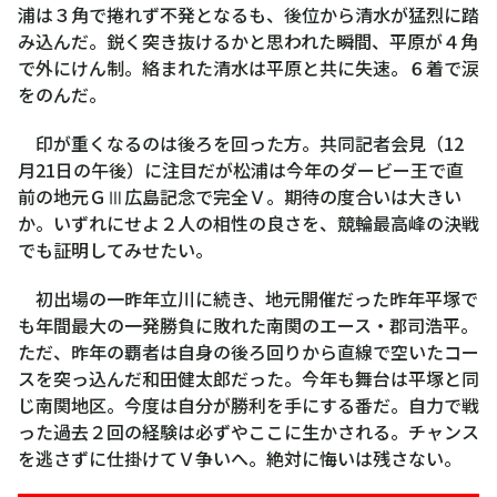
浦は３角で捲れず不発となるも、後位から清水が猛烈に踏
み込んだ。鋭く突き抜けるかと思われた瞬間、平原が４角
で外にけん制。絡まれた清水は平原と共に失速。６着で涙
をのんだ。
印が重くなるのは後ろを回った方。共同記者会見（12
月21日の午後）に注目だが松浦は今年のダービー王で直
前の地元ＧⅢ広島記念で完全Ｖ。期待の度合いは大きい
か。いずれにせよ２人の相性の良さを、競輪最高峰の決戦
でも証明してみせたい。
初出場の一昨年立川に続き、地元開催だった昨年平塚で
も年間最大の一発勝負に敗れた南関のエース・郡司浩平。
ただ、昨年の覇者は自身の後ろ回りから直線で空いたコー
スを突っ込んだ和田健太郎だった。今年も舞台は平塚と同
じ南関地区。今度は自分が勝利を手にする番だ。自力で戦
った過去２回の経験は必ずやここに生かされる。チャンス
を逃さずに仕掛けてＶ争いへ。絶対に悔いは残さない。