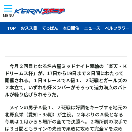
MENU
TOP
おスス目
てっぱん
本日開催
ニュース
ベルフラワー
今月２回目となる名古屋ミッドナイト競輪の「楽天・Ｋ
ドリームス杯」が、17日から19日まで３日間にわたって
開催される。１日９レースでＡ級１、２班戦とガールズの
２本立て。いずれも好メンバーがそろって迫力満点のバト
ルが繰り広げられそうだ。
メインの男子Ａ級１、２班戦は好調をキープする地元の
北野良栄（愛知・95期）が主役。２年ぶりのＡ級となる
今期は１月から５場所の全てで決勝へ。２場所前の取手で
は３日間ともラインの先頭で果敢に攻めて完全Ｖを決め