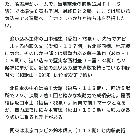
た。名古屋がホームで、当地前走の前期12月ＦⅠ（Ｓ
級）では準決６着も予選、最終日と２勝。ここでは強い意
気込みで３連勝へ。自力でしっかりと持ち味を発揮した
い。
追い込み主体の田中雅史（愛知・79期）、先行でアピ
ールする内藤久文（愛知・１１７期）も北野同様、地元戦
に気合。そのほか中部では機動力ある藤井準也（岐阜・１
０５期）、追い込みで堅実な西村豊（三重・84期）もＶ
候補に挙がる。近畿の追い込み型で点数を持っている中野
智公（和歌山・99期）は位置次第で怖い。
北日本の中心は前川大輔（福島・１１３期）。直近５場
所で２Ｖ、決勝２着１回と確かな機動力で成績安定。援護
役は坂口卓士（福島・88期）。同県で前川マークとなる
か。自力型では佐々木吉徳（秋田・１００期）も底力があ
り勢いに乗ると浮上がある。
関東は東京コンビの鈴木輝大（１１３期）と内藤高裕