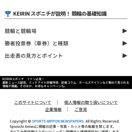
KEIRIN スポニチが説明！ 競輪の基礎知識
競輪と競輪場
勝者投票券（車券）と種類
出走表の見方とポイント
KEIRINスポニチ ファン必見！
最新ニュース配信、ミッドナイト詳細予想、記者コラム、ガールズケイリンなど無料で見られる
情報が満載。そのほか、お得なキャンペーンも。
｜
このサイトについて
個人情報の取り扱いについて
｜
企業情報
ご意見
Copyright ©
SPORTS NIPPON NEWSPAPERS.
All Rights Reserved.
Sponichi Annexに掲載の記事・写真・カット等の転載を禁じます。
すべての著作権はスポーツニッポン新聞社と情報提供社に帰属します。