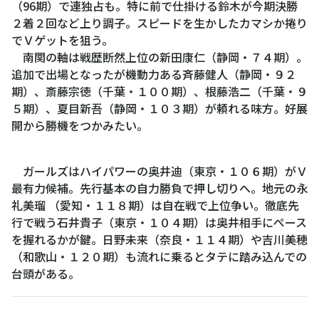
（96期）で連独占も。特に前で仕掛ける鈴木が今期決勝
２着２回など上り調子。スピードを生かしたカマシか捲り
でＶゲットを狙う。
南関の軸は戦歴断然上位の新田康仁（静岡・７４期）。
追加で出場となったが機動力ある斉藤健人（静岡・９２
期）、斎藤宗徳（千葉・１００期）、根藤浩二（千葉・９
５期）、夏目新吾（静岡・１０３期）が頼れる味方。好展
開から勝機をつかみたい。
ガールズはハイパワーの奥井迪（東京・１０６期）がＶ
最有力候補。先行基本の自力勝負で押し切りへ。地元の永
礼美瑠 （愛知・１１８期）は自在戦で上位争い。徹底先
行で戦う石井貴子（東京・１０４期）は奥井相手にペース
を握れるかが鍵。日野未来（奈良・１１４期）や吉川美穂
（和歌山・１２０期）も流れに乗るとタテに踏み込んでの
台頭がある。