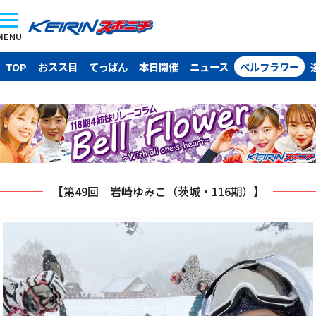
MENU
TOP
おスス目
てっぱん
本日開催
ニュース
ベルフラワー
【第49回 岩崎ゆみこ（茨城・116期）】