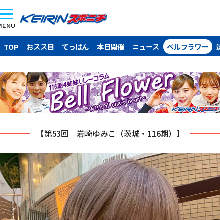
MENU
TOP
おスス目
てっぱん
本日開催
ニュース
ベルフラワー
【第53回 岩崎ゆみこ（茨城・116期）】