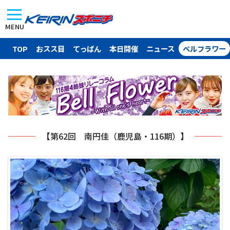
MENU
TOP
おスス目
てっぱん
本日開催
ニュース
ベルフラワー
【第62回 南円佳（鹿児島・116期）】