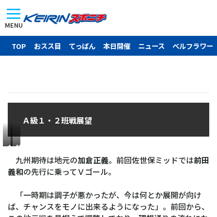
MENU
TOP
おスス目
てっぱん
本日開催
ニュース
ベルフラワー
Ａ級１・２班戦展望
加
緒
倉
方
九州期待は地元の
加倉正義
。前回佐世保ミッドでは
前田
正
将
義和
の先行に乗ってＶゴール。
義
樹
「一時期は調子が悪かったが、今は何とか展開が向け
ば、チャンスをモノに出来るようになった」。前回から、