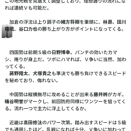
この地元戦を見据えて調整しており、理想通りの流れにな
れば連続Ｖも可能だ。
加倉の浮沈は上り調子の
緒方将樹
を筆頭に、
林昴
、
田川
翔琉
、
谷口力也
の勝ち上がり方がポイントになってくる。
日
高
野
田
四国勢は前期Ｓ級の
日野博幸
。パンチの効いたカマ
博
修
シ、捲りが身上だ。ツボにハマれば、Ｖ争いに当然、加わ
幸
汰
ってくる。
蔣野翔太
、
犬塚貴之
も準決でも勝ち負けできるスピード
を秘めており、侮れない。
中国勢は縦横無尽に攻めることが出来る
藤井將
がカギ。
桶谷明誉
がマークし、前回防府同様にワンツーを狙ってく
る。流れ一つで主力に浮上してくるか。
近畿は
高田修汰
のパワー次第。踏み出すスピードはＳ級
でも通用したほど。乱戦になれば十分、Ｖ争いに加わって