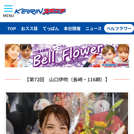
MENU
TOP
おスス目
てっぱん
本日開催
ニュース
ベルフラワー
【第72回 山口伊吹（長崎・116期）】