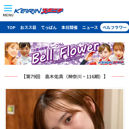
MENU
TOP
おスス目
てっぱん
本日開催
ニュース
ベルフラワー
【第79回 高木佑真（神奈川・116期）】