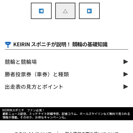
よ
り
△
寄
贈
さ
れ
KEIRIN スポニチが説明！ 競輪の基礎知識
た
マ
ス
競輪と競輪場
ク
勝者投票券（車券）と種類
出走表の見方とポイント
KEIRINスポニチ ファン必見！
最新ニュース配信、ミッドナイト詳細予想、記者コラム、ガールズケイリンなど無料で見られる
情報が満載。そのほか、お得なキャンペーンも。