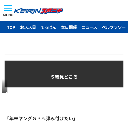
MENU
TOP
おスス目
てっぱん
本日開催
ニュース
ベルフラワー
Ｓ級見どころ
山
口
拳
矢
「年末ヤングＧＰへ弾み付けたい」