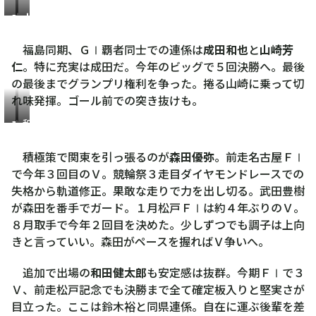
成
山
田
崎
福島同期、ＧⅠ覇者同士での連係は
成田和也
と
山崎芳
和
芳
仁
。特に充実は成田だ。今年のビッグで５回決勝へ。最後
也
仁
の最後までグランプリ権利を争った。捲る山崎に乗って切
れ味発揮。ゴール前での突き抜けも。
森
和
田
田
健
積極策で関東を引っ張るのが
森田優弥
。前走名古屋ＦⅠ
優
太
で今年３回目のＶ。競輪祭３走目ダイヤモンドレースでの
弥
郎
失格から軌道修正。果敢な走りで力を出し切る。武田豊樹
が森田を番手でガード。１月松戸ＦⅠは約４年ぶりのＶ。
８月取手で今年２回目を決めた。少しずつでも調子は上向
きと言っていい。森田がペースを握ればＶ争いへ。
追加で出場の
和田健太郎
も安定感は抜群。今期ＦⅠで３
Ｖ、前走松戸記念でも決勝まで全て確定板入りと堅実さが
目立った。ここは鈴木裕と同県連係。自在に運ぶ後輩を差