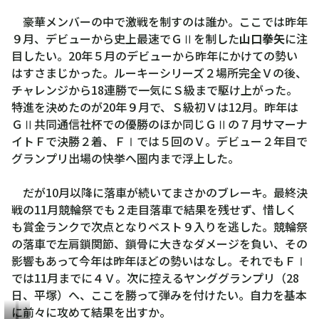
豪華メンバーの中で激戦を制すのは誰か。ここでは昨年
９月、デビューから史上最速でＧⅡを制した
山口拳矢
に注
目したい。20年５月のデビューから昨年にかけての勢い
はすさまじかった。ルーキーシリーズ２場所完全Ｖの後、
チャレンジから18連勝で一気にＳ級まで駆け上がった。
特進を決めたのが20年９月で、Ｓ級初Ｖは12月。昨年は
ＧⅡ共同通信社杯での優勝のほか同じＧⅡの７月サマーナ
イトＦで決勝２着、ＦⅠでは５回のＶ。デビュー２年目で
グランプリ出場の快挙へ圏内まで浮上した。
だが10月以降に落車が続いてまさかのブレーキ。最終決
戦の11月競輪祭でも２走目落車で結果を残せず、惜しく
も賞金ランクで次点となりベスト９入りを逃した。競輪祭
の落車で左肩鎖関節、鎖骨に大きなダメージを負い、その
影響もあって今年は昨年ほどの勢いはなし。それでもＦⅠ
では11月までに４Ｖ。次に控えるヤンググランプリ（28
日、平塚）へ、ここを勝って弾みを付けたい。自力を基本
に前々に攻めて結果を出すか。