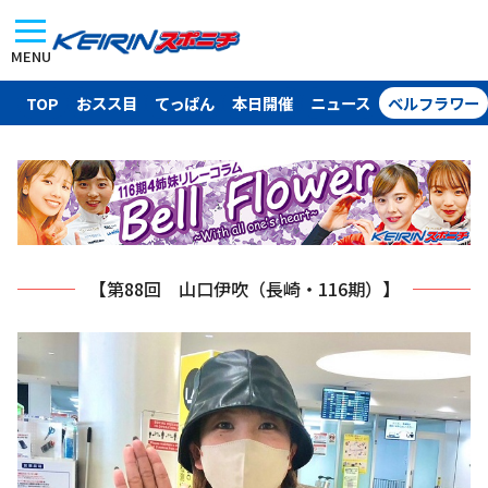
MENU
TOP
おスス目
てっぱん
本日開催
ニュース
ベルフラワー
【第88回 山口伊吹（長崎・116期）】