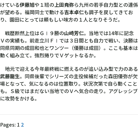
けている
伊藤旭
や１班の
上田尭弥
ら九州の若手自力型との連係
仁
が望める。福岡同士で動ける
吉本卓仁
も調子を戻してきてお
り、園田にとっては頼もしい味方の１人となりそうだ。
戦歴断然上位はＧⅠ９勝の
山崎芳仁
。当地では14年に記念
Ｖの実績も。前走立川ＦⅠでは３日間とも自力で戦い、決勝は
同県同期の成田和也とワンツー（優勝は成田）。ここも基本は
動く組み立て。強烈捲りでＶゲットなるか。
地元で迎える今年最終戦に燃えるのが追い込み型で力のある
武藤龍生
。同県後輩でシリーズの主役候補だった森田優弥が欠
場となって、気になるのは位置取り。状況次第で自ら動くこと
も。Ｓ級ではまだない当地でのＶへ気合の走り。アグレッシブ
に攻勢をかける。
Pages:
1
2