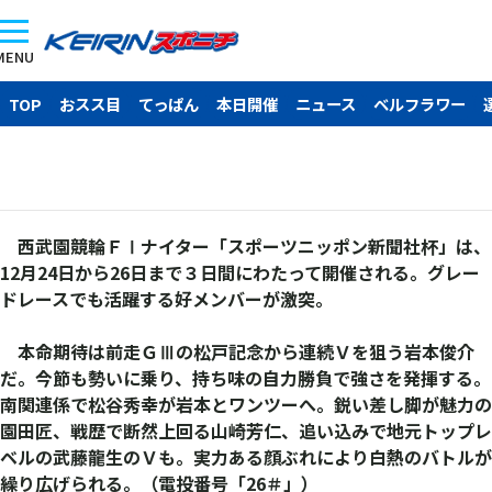
MENU
TOP
おスス目
てっぱん
本日開催
ニュース
ベルフラワー
西武園競輪ＦⅠナイター「スポーツニッポン新聞社杯」は、
12月24日から26日まで３日間にわたって開催される。グレー
ドレースでも活躍する好メンバーが激突。
本命期待は前走ＧⅢの松戸記念から連続Ｖを狙う岩本俊介
だ。今節も勢いに乗り、持ち味の自力勝負で強さを発揮する。
南関連係で松谷秀幸が岩本とワンツーへ。鋭い差し脚が魅力の
園田匠、戦歴で断然上回る山崎芳仁、追い込みで地元トップレ
ベルの武藤龍生のＶも。実力ある顔ぶれにより白熱のバトルが
繰り広げられる。（電投番号「26＃」）