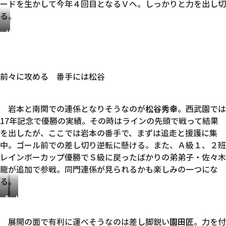
ードを生かして今年４回目となるＶへ。しっかりと力を出し切
る。
松
谷
秀
幸
前々に攻める 番手には松谷
岩本と南関での連係となりそうなのが
松谷秀幸
。西武園では
17年記念で優勝の実績。その時はラインの先頭で戦って結果
を出したが、ここでは岩本の番手で、まずは追走と援護に集
中。ゴール前での差し切り逆転に懸ける。また、Ａ級１、２班
レインボーカップ優勝でＳ級に戻ったばかりの弟弟子・佐々木
龍が追加で参戦。同門連係が見られるかも楽しみの一つにな
る。
園
山
田
崎
展開の面で有利に運べそうなのは差し脚鋭い
園田匠
。力を付
匠
芳