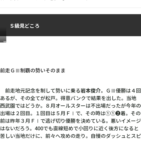
Ｓ級見どころ
岩
本
俊
介
前走ＧⅢ制覇の勢いそのまま
前走地元記念を制して勢いに乗る
岩本俊介
。ＧⅢ優勝は４回
あるが、その全てが松戸。得意バンクで結果を出した。当地
西武園ではどうか。８月オールスターは不出場だったが今年の
出場は２回目。１回目は５月ＦⅠで、その時は①①❷着。その
前は昨年３月ＦⅠで逃げ切り優勝を決めている。悪いイメージ
はないだろう。400でも直線短めで小回りに近く後方になると
苦しい当地だけに、前々へ攻めの走り。自慢のダッシュとスピ