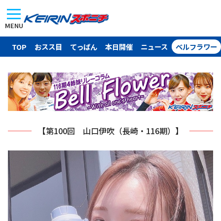
MENU
TOP
おスス目
てっぱん
本日開催
ニュース
ベルフラワー
【第100回 山口伊吹（長崎・116期）】