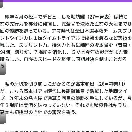
堀
航
昨年４月の松戸でデビューした
堀航輝
（27＝青森）は持ち
輝
前の先行力を存分に発揮し、完全Ｖを決めた直前の大垣まで８
回の優勝を飾っている。アマ時代は全日本選手権チームスプリ
ントやインカレ１㎞タイムトライアルで優勝を飾るなど実績を
残した。スプリント力、持久力ともに師匠の坂本貴史（青森・
94期）譲りだ。７場所を消化し、５Ｖと今年の戦歴がまた素
晴らしい。自慢のスピードを駆使し同期対決を制すことだろ
う。
高
本
堀の牙城を切り崩しにかかるのが
高本和也
（26＝神奈川）
和
だ。こちら高本はアマ時代に長距離種目で活躍した地脚タイ
也
プ。昨年末の名古屋で通算５回目の優勝を手にしているが、今
年８場所は美酒を味わっていない。それでも積極性はキラリ。
高本も初挑戦の当地での奮起を誓う。
長