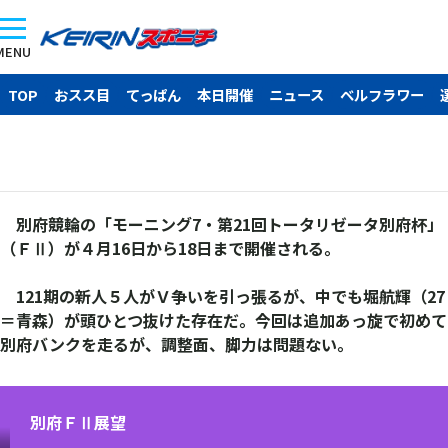
MENU
TOP
おスス目
てっぱん
本日開催
ニュース
ベルフラワー
別府競輪の「モーニング7・第21回トータリゼータ別府杯」
（ＦⅡ）が４月16日から18日まで開催される。
121期の新人５人がＶ争いを引っ張るが、中でも堀航輝（27
＝青森）が頭ひとつ抜けた存在だ。今回は追加あっ旋で初めて
別府バンクを走るが、調整面、脚力は問題ない。
別府ＦⅡ展望