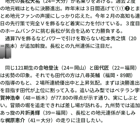
松
地元の
長松大祐
（24＝大分）が名乗りをあげる。過去２度
大
の地元戦はともに決勝進出。昨年末は３日間逃げて①①❷とま
祐
とめ地元ファンの声援にしっかり応えた。今年２月の高知も連
日の先行策で完全Ｖを飾るなど着実に力を付けている。３度目
のホームバンクに挑む長松が気合を込めて力勝負する。
通算7Vを飾るなどパワーで引けを取らない松本秀之慎（20
＝熊本）が追加斡旋。長松との九州連係に注目だ。
田
梶
代
原
同じ121期生の
合地登汰
（24＝岡山）と
田代匠
（22＝福岡）
匠
恵
は劣勢の印象。それでも田代の方は八尋英輔（福岡・89期）
介
の指導のもと、２場所連続優出中と上昇気配。まずは決勝進出
を目指す田代が上位に割って入る。追い込み型ではベテラン
宇
賀神浩幸
（48＝栃木）が77.80の得点が示す通り、実にしぶと
い。冒頭の堀を追走できれば差し場が訪れる。九州勢では追加
あっ旋の
片折勇輝
（39＝福岡）、長松との地元連係が楽しみ
な
梶原恵介
（41＝大分）の走りに注目したい。