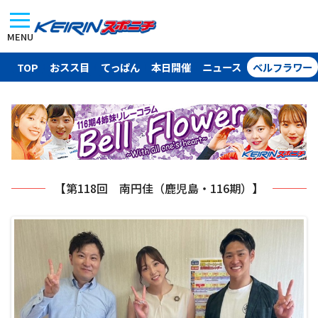
MENU
TOP
おスス目
てっぱん
本日開催
ニュース
ベルフラワー
【第118回 南円佳（鹿児島・116期）】