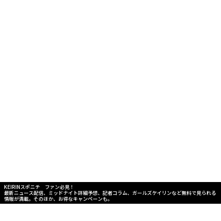
KEIRINスポニチ ファン必見！
最新ニュース配信、ミッドナイト詳細予想、記者コラム、ガールズケイリンなど無料で見られる
情報が満載。そのほか、お得なキャンペーンも。