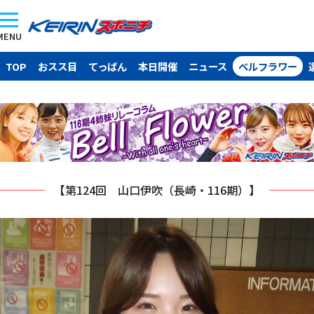
MENU
TOP
おスス目
てっぱん
本日開催
ニュース
ベルフラワー
【第124回 山口伊吹（長崎・116期）】