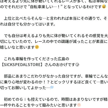
は考えるより先に体が動いてくれるレースが多く、私は単純な
のでそれだけで ”自転車楽しい…！” となっているわけです
上位と比べたらそんな…と言われれば本当にその通りで、そ
れは自分でも分かってはいます。
でも自分は考えるよりも先に体が動いてくれるその感覚を大
切にしていたので、レースの中での躊躇が減ったことが素直に
嬉しいなと思います
これも車輪を作ってくださった広島の
【SICKSPEDALSTORE】さんのおかげです🥲
部品にあまりこだわりがなかった自分ですが、車輪でこんな
に乗り心地が変わるのか！？とビックリするほど良くて…思い
切ってお願いしてよかった…
初めてのＧⅠも控えているので、時間はあまりないですが精
一杯やれることをやって臨みたいと思います