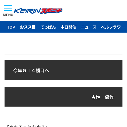
MENU
TOP
おスス目
てっぱん
本日開催
ニュース
ベルフラワー
今年ＧⅠ４勝目へ
古性 優作
「やれることをやる」