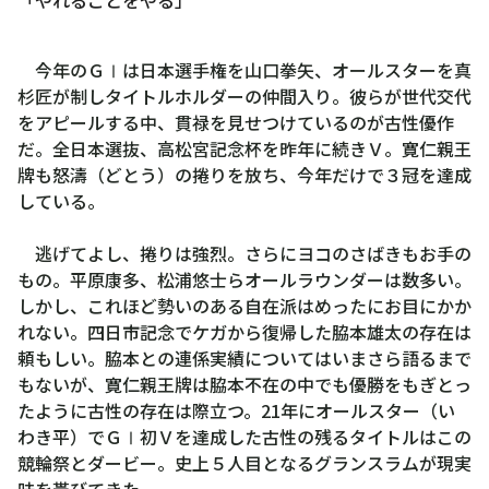
今年のＧⅠは日本選手権を山口拳矢、オールスターを真
杉匠が制しタイトルホルダーの仲間入り。彼らが世代交代
をアピールする中、貫禄を見せつけているのが古性優作
だ。全日本選抜、高松宮記念杯を昨年に続きＶ。寛仁親王
牌も怒濤（どとう）の捲りを放ち、今年だけで３冠を達成
している。
逃げてよし、捲りは強烈。さらにヨコのさばきもお手の
もの。平原康多、松浦悠士らオールラウンダーは数多い。
しかし、これほど勢いのある自在派はめったにお目にかか
れない。四日市記念でケガから復帰した脇本雄太の存在は
頼もしい。脇本との連係実績についてはいまさら語るまで
もないが、寛仁親王牌は脇本不在の中でも優勝をもぎとっ
たように古性の存在は際立つ。21年にオールスター（い
わき平）でＧⅠ初Ｖを達成した古性の残るタイトルはこの
競輪祭とダービー。史上５人目となるグランスラムが現実
味を帯びてきた。