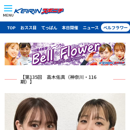
MENU
TOP
おスス目
てっぱん
本日開催
ニュース
ベルフラワー
【第135回 高木佑真（神奈川・116
期）】