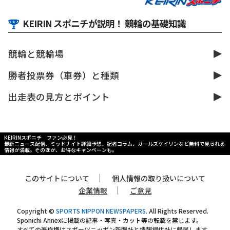
KEIRIN スポニチが説明！ 競輪の基礎知識
競輪と競輪場
勝者投票券（車券）と種類
出走表の見方とポイント
KEIRINスポニチ ファン必見！
最新ニュース配信、ミッドナイト詳細予想、記者コラム、ガールズケイリンなど無料で見られる
情報が満載。そのほか、お得なキャンペーンも。
｜
このサイトについて
個人情報の取り扱いについて
｜
企業情報
ご意見
Copyright ©
SPORTS NIPPON NEWSPAPERS.
All Rights Reserved.
Sponichi Annexに掲載の記事・写真・カット等の転載を禁じます。
すべての著作権はスポーツニッポン新聞社と情報提供社に帰属します。