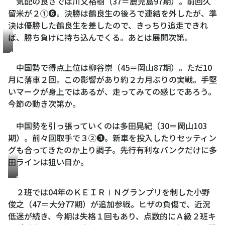
気配の良さでは川又裕樹（37＝鹿児島97期）。前回久
留米が２①❻。決勝は鶴良生の後ろで連結を外したが、準
決は優勝した鶴良生を差したので、きっちり追走できれ
ば、勝ち負けに持ち込んでくる。あとは展開次第。
多
田
中国勢で得点上位は柳谷崇（45＝岡山87期）。ただ10
晃
月に落車２回。この影響があり約２カ月ぶりの実戦。手堅
紀
いマークが身上ではあるが、走ってみての感じであろう。
今節の動き次第か。
中国勢を引っ張っていくのは多田晃紀（30＝岡山103
期）。前々回取手で３②❸。新車を投入したりセッティン
グも合ってきたのか上り調子。先行有利なバンクだけに多
田ラインは狙い目か。
小
野
２班では04年のＫＥＩＲⅠＮグランプリを制した小野
俊
俊之（47＝大分77期）が追加参戦。ヒザの負傷で、近況
之
低迷が続き、今期は失格１回もあり、点数的にＡ級２班キ