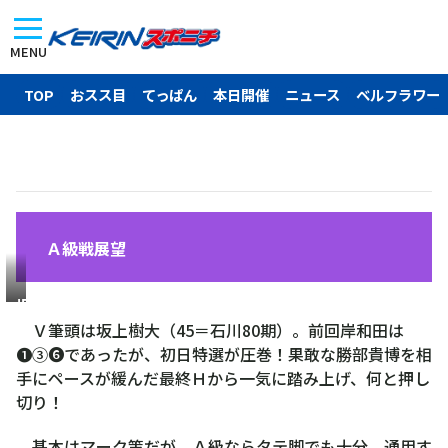
MENU
TOP
おスス目
てっぱん
本日開催
ニュース
ベルフラワー
Ａ級戦展望
坂
上
Ｖ筆頭は坂上樹大（45＝石川80期）。前回岸和田は
樹
❶③❻であったが、初日特選が圧巻！果敢な勝部貴博を相
大
手にペースが緩んだ最終Ｈから一気に踏み上げ、何と押し
切り！
基本はマーク策だが、Ａ級ならタテ脚でも十分、通用す