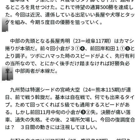
るところを見せつけた。これで待望の通算500勝を達成し
た。今回は近況、連係している出足いい長屋や犬塚とタッ
グを組み、今期５度目の優勝を狙っていく。
長
屋
中部の先頭となる長屋秀明（23＝岐阜117期）はカマシ
秀
捲りが本領だ。前々回小倉が３①❹、前回岸和田１①❺と
明
上り調子。ツボにハマった時のスピードがよく、先行有利
の当所なので、とにかく後手だけ踏まなければ好勝負必
至。中部両者が本線だ。
宮
西
崎
田
九州勢は特選シードの宮崎大空（24＝熊本115期)が連
大
大
日、前で戦う斡旋だ。基本は自在戦で、何でも出来るタイ
空
志
プ。ためて回ってくればＳ級でも通用するスピードがあ
る。しかし前回11月中旬の小倉が❸②失。決勝が痛い落
車、過失の失格。その後、２場所欠場し、今回の復調度合
は？ ３日間の動きには注視してほしい。