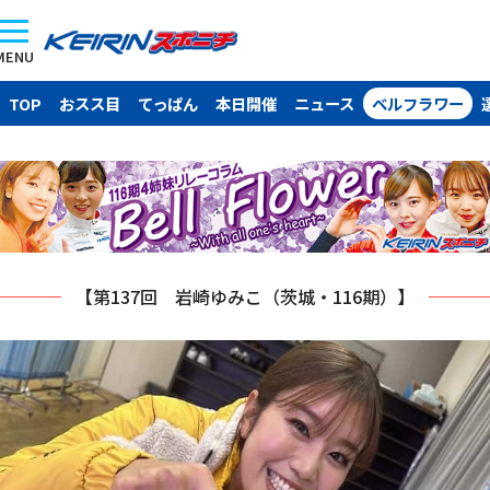
MENU
TOP
おスス目
てっぱん
本日開催
ニュース
ベルフラワー
【第137回 岩崎ゆみこ（茨城・116期）】