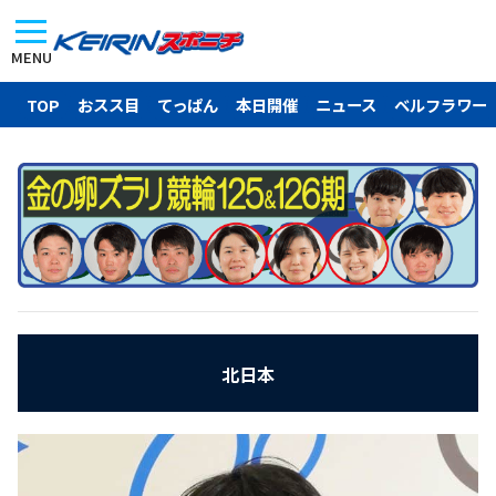
MENU
TOP
おスス目
てっぱん
本日開催
ニュース
ベルフラワー
北日本