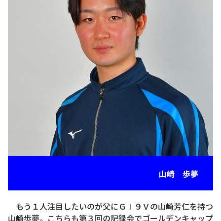
山崎 歩夢
もう１人注目したいのが父にＧⅠ９Ｖの山崎芳仁を持つ
山崎歩夢。こちらも第３回の記録会でゴールデンキャップ