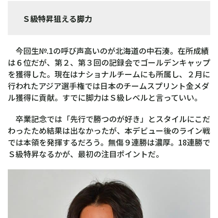
Ｓ級特昇狙える脚力
今回生№.1の呼び声高いのが北海道の中石湊。在所成績
は６位だが、第２、第３回の記録会でゴールデンキャップ
を獲得した。現在はナショナルチームにも所属し、２月に
行われたアジア選手権では日本のチームスプリント金メダ
ル獲得に貢献。すでに脚力はＳ級レベルと言っていい。
卒業記念では「先行で勝つのが好き」とスタイルにこだ
わったため結果は出なかったが、本デビュー後のライン戦
では本領を発揮するだろう。無傷９連勝は濃厚。18連勝で
Ｓ級特昇なるかが、最初の注目ポイントだ。