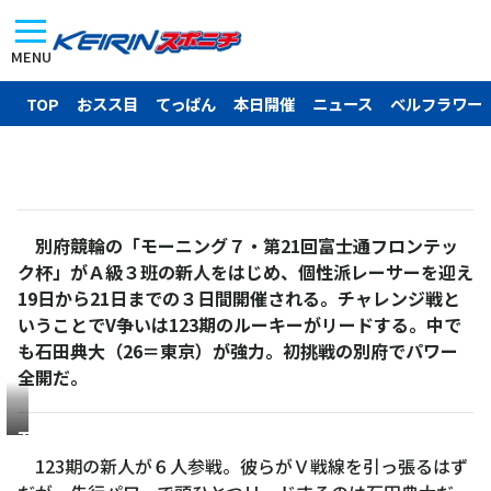
MENU
TOP
おスス目
てっぱん
本日開催
ニュース
ベルフラワー
別府競輪の「モーニング７・第21回富士通フロンテッ
ク杯」がＡ級３班の新人をはじめ、個性派レーサーを迎え
19日から21日までの３日間開催される。チャレンジ戦と
いうことでV争いは123期のルーキーがリードする。中で
も石田典大（26＝東京）が強力。初挑戦の別府でパワー
全開だ。
石
田
123期の新人が６人参戦。彼らがＶ戦線を引っ張るはず
典