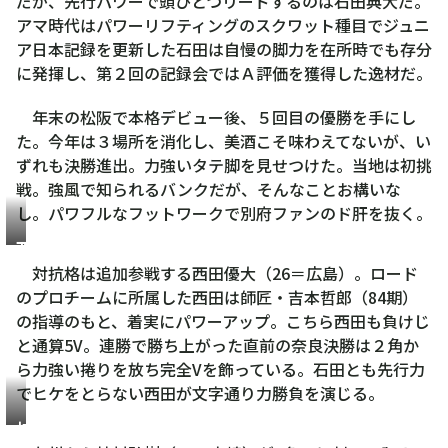
だが、先行パワーで頭ひとつリードするのは石田典大だ。
大
アマ時代はパワーリフティングのスクワット種目でジュニ
ア日本記録を更新した石田は自慢の脚力を在所時でも存分
に発揮し、第２回の記録会ではＡ評価を獲得した逸材だ。
年末の松阪で本格デビュー後、５回目の優勝を手にし
た。今年は３場所を消化し、美酒こそ味わえてないが、い
ずれも決勝進出。力強いタテ脚を見せつけた。当地は初挑
戦。強風で知られるバンクだが、そんなことお構いな
し。パワフルなフットワークで別府ファンのド肝を抜く。
西
田
対抗格は追加参戦する西田優大（26＝広島）。ロード
優
のプロチームに所属した西田は師匠・吉本哲郎（84期）
大
の指導のもと、着実にパワーアップ。こちら西田も負けじ
と通算5V。連勝で勝ち上がった直前の奈良決勝は２角か
ら力強い捲りを放ち完全Vを飾っている。石田とも先行力
でヒケをとらない西田が文字通り力勝負を演じる。
枝