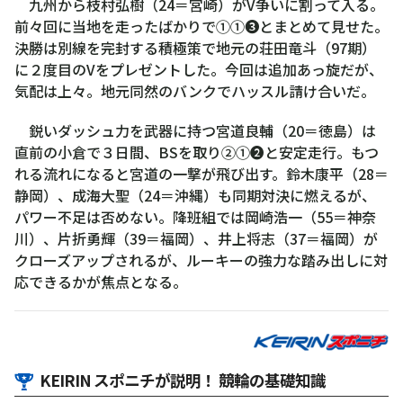
村
九州から枝村弘樹（24＝宮崎）がV争いに割って入る。
弘
前々回に当地を走ったばかりで①①❸とまとめて見せた。
樹
決勝は別線を完封する積極策で地元の荘田竜斗（97期）
に２度目のVをプレゼントした。今回は追加あっ旋だが、
気配は上々。地元同然のバンクでハッスル請け合いだ。
鋭いダッシュ力を武器に持つ宮道良輔（20＝徳島）は
直前の小倉で３日間、BSを取り②①❷と安定走行。もつ
れる流れになると宮道の一撃が飛び出す。鈴木康平（28＝
静岡）、成海大聖（24＝沖縄）も同期対決に燃えるが、
パワー不足は否めない。降班組では岡崎浩一（55＝神奈
川）、片折勇輝（39＝福岡）、井上将志（37＝福岡）が
クローズアップされるが、ルーキーの強力な踏み出しに対
応できるかが焦点となる。
KEIRIN スポニチが説明！ 競輪の基礎知識