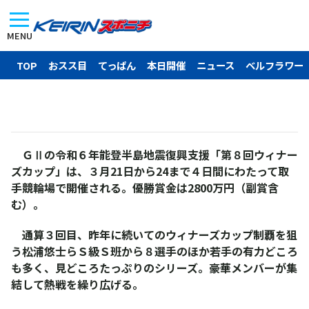
MENU
TOP
おスス目
てっぱん
本日開催
ニュース
ベルフラワー
ＧⅡの令和６年能登半島地震復興支援「第８回ウィナー
ズカップ」は、３月21日から24まで４日間にわたって取
手競輪場で開催される。優勝賞金は2800万円（副賞含
む）。
通算３回目、昨年に続いてのウィナーズカップ制覇を狙
う松浦悠士らＳ級Ｓ班から８選手のほか若手の有力どころ
も多く、見どころたっぷりのシリーズ。豪華メンバーが集
結して熱戦を繰り広げる。