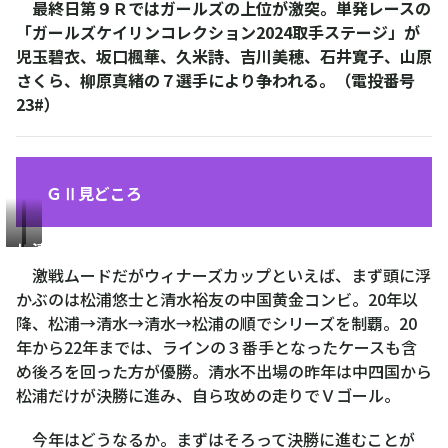
最終日第９Ｒではガールズの上位が激突。単発レースの
「ガールズケイリンコレクション2024取手ステージ」が
児玉碧衣、坂口楓華、久米詩、吉川美穂、石井寛子、山原
さくら、柳原真緒の７選手により争われる。（電投番号
23#）
ＧⅡ見どころ
松
清
浦
水
激戦ムードだがウィナーズカップといえば、まず頭に浮
悠
裕
かぶのは松浦悠士と清水裕友の中国黄金コンビ。20年以
士
友
降、松浦→清水→清水→松浦の順でシリーズを制覇。20
年から22年までは、ラインの３番手となったケースも含
め後ろを回った方が優勝。清水不出場の昨年は中四国から
松浦だけが決勝に進み、自ら攻めの走りでＶゴール。
今年はどうなるか。まずはそろって決勝に進むことが