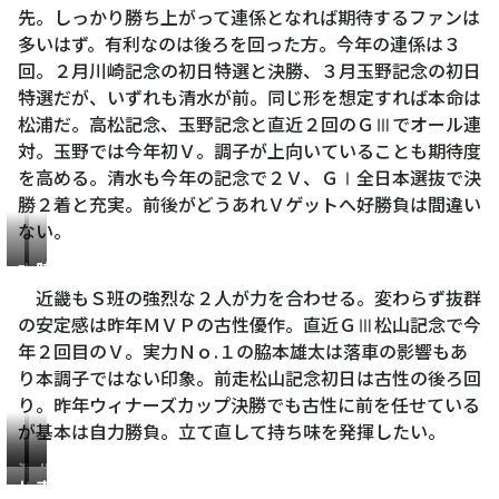
先。しっかり勝ち上がって連係となれば期待するファンは
多いはず。有利なのは後ろを回った方。今年の連係は３
回。２月川崎記念の初日特選と決勝、３月玉野記念の初日
特選だが、いずれも清水が前。同じ形を想定すれば本命は
松浦だ。高松記念、玉野記念と直近２回のＧⅢでオール連
対。玉野では今年初Ｖ。調子が上向いていることも期待度
を高める。清水も今年の記念で２Ｖ、ＧⅠ全日本選抜で決
勝２着と充実。前後がどうあれＶゲットへ好勝負は間違い
ない。
古
脇
性
本
近畿もＳ班の強烈な２人が力を合わせる。変わらず抜群
優
雄
の安定感は昨年ＭＶＰの古性優作。直近ＧⅢ松山記念で今
作
太
年２回目のＶ。実力Ｎｏ.１の脇本雄太は落車の影響もあ
り本調子ではない印象。前走松山記念初日は古性の後ろ回
り。昨年ウィナーズカップ決勝でも古性に前を任せている
が基本は自力勝負。立て直して持ち味を発揮したい。
深
北
松
真
谷
井