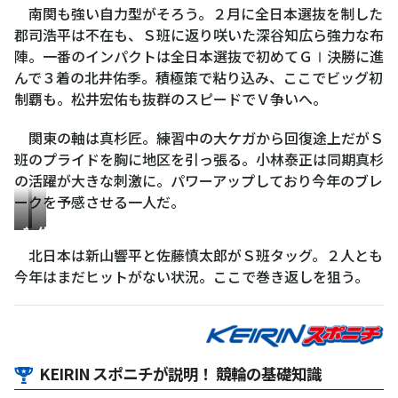
井
杉
南関も強い自力型がそろう。２月に全日本選抜を制した
知
佑
宏
匠
郡司浩平は不在も、Ｓ班に返り咲いた深谷知広ら強力な布
広
季
佑
陣。一番のインパクトは全日本選抜で初めてＧⅠ決勝に進
んで３着の北井佑季。積極策で粘り込み、ここでビッグ初
制覇も。松井宏佑も抜群のスピードでＶ争いへ。
関東の軸は真杉匠。練習中の大ケガから回復途上だがＳ
班のプライドを胸に地区を引っ張る。小林泰正は同期真杉
の活躍が大きな刺激に。パワーアップしており今年のブレ
ークを予感させる一人だ。
新
佐
山
藤
北日本は新山響平と佐藤慎太郎がＳ班タッグ。２人とも
響
慎
今年はまだヒットがない状況。ここで巻き返しを狙う。
平
太
郎
KEIRIN スポニチが説明！ 競輪の基礎知識