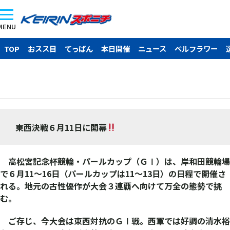
MENU
TOP
おスス目
てっぱん
本日開催
ニュース
ベルフラワー
東西決戦６月11日に開幕
高松宮記念杯競輪・パールカップ（ＧⅠ）は、岸和田競輪場
で６月11～16日（パールカップは11～13日）の日程で開催さ
れる。地元の古性優作が大会３連覇へ向けて万全の態勢で挑
む。
ご存じ、今大会は東西対抗のＧⅠ戦。西軍では好調の清水裕