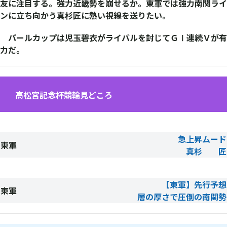
友に注目する。強力近畿勢を崩せるか。東軍では強力南関ライ
ンに立ち向かう真杉匠に熱い視線を送りたい。
パールカップは児玉碧衣がライバルを封じてＧⅠ連続Ｖが有
力だ。
高松宮記念杯競輪見どころ
急上昇ムード
東軍
真杉 匠
【東軍】先行予想
東軍
層の厚さで圧倒の
南関勢