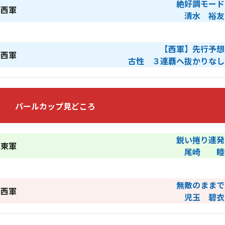
絶好調モード
西軍
清水 裕友
【西軍】先行予想
西軍
古性 ３連覇へ抜かりなし
パールカップ見どころ
鋭い捲り連発
東軍
尾崎 睦
無敵のままで
西軍
児玉 碧衣