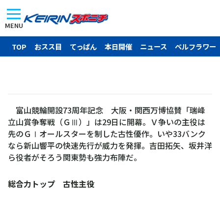
MENU
TOP
おスス目
てっぱん
本日開催
ニュース
ベルフラワー
富山競輪開設73周年記念 大阪・関西万博協賛「瑞峰
立山賞争奪戦（ＧⅢ）」は29日に開幕。Ｖ争いの主役は
先のＧⅠオールスターを制した古性優作。いや33バンク
なら新山響平の快速先行が威力を発揮。吉田拓矢、坂井洋
ら役者がそろう関東勢も強力布陣だ。
総合力トップ 古性主役