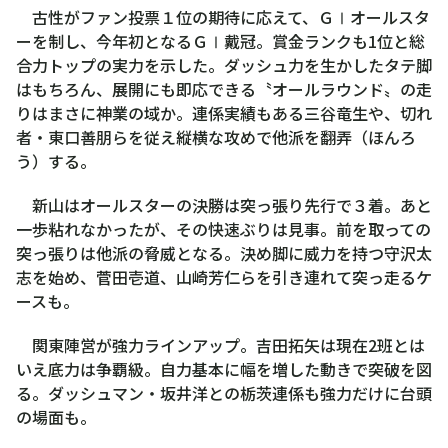
古性がファン投票１位の期待に応えて、ＧⅠオールスタ
ーを制し、今年初となるＧⅠ戴冠。賞金ランクも1位と総
合力トップの実力を示した。ダッシュ力を生かしたタテ脚
はもちろん、展開にも即応できる〝オールラウンド〟の走
りはまさに神業の域か。連係実績もある三谷竜生や、切れ
者・東口善朋らを従え縦横な攻めで他派を翻弄（ほんろ
う）する。
新山はオールスターの決勝は突っ張り先行で３着。あと
一歩粘れなかったが、その快速ぶりは見事。前を取っての
突っ張りは他派の脅威となる。決め脚に威力を持つ守沢太
志を始め、菅田壱道、山崎芳仁らを引き連れて突っ走るケ
ースも。
関東陣営が強力ラインアップ。吉田拓矢は現在2班とは
いえ底力は争覇級。自力基本に幅を増した動きで突破を図
る。ダッシュマン・坂井洋との栃茨連係も強力だけに台頭
の場面も。