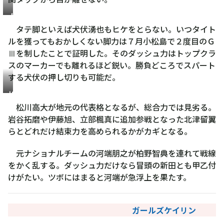
犬
伏
タテ脚といえば犬伏湧也もヒケをとらない。いつタイト
湧
ルを獲ってもおかしくない脚力は７月小松島で２度目のＧ
也
Ⅲを制したことで証明した。そのダッシュ力はトップクラ
スのマーカーでも離れるほど鋭い。勝負どころでスパート
する犬伏の押し切りも可能だ。
松
川
松川高大が地元の代表格となるが、総合力では見劣る。
高
岩谷拓磨や伊藤旭、立部楓真に追加参戦となった北津留翼
大
らとどれだけ結束力を高められるかがカギとなる。
元ナショナルチームの河端朋之が柏野智典を連れて戦線
をかく乱する。ダッシュ力だけなら冒頭の新田とも甲乙付
けがたい。ツボにはまると河端が急浮上を果たす。
ガールズケイリン