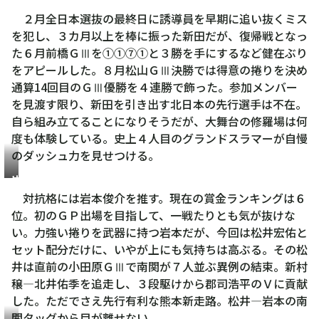
２月全日本選抜の最終日に誘導員を早期に追い抜くミス
を犯し、３カ月以上を棒に振った新田だが、復帰戦となっ
た６月前橋ＧⅢを①①⑦①と３勝を手にするなど健在ぶり
をアピールした。８月松山ＧⅢ決勝では得意の捲りを決め
通算14回目のＧⅢ優勝を４連勝で飾った。参加メンバー
を見渡す限り、新田を引き出す北日本の先行選手は不在。
自ら組み立てることになりそうだが、大舞台の修羅場は何
度も体験している。史上４人目のグランドスラマーが自慢
のダッシュ力を見せつける。
岩
本
対抗格には岩本俊介を推す。現在の賞金ランキングは６
俊
位。初のＧＰ出場を目指して、一戦たりとも気が抜けな
介
い。力強い捲りを武器に持つ岩本だが、今回は松井宏佑と
セット配分だけに、いやが上にも気持ちは高ぶる。その松
井は直前の小田原ＧⅢで南関が７人並ぶ異例の結束。新村
穣―北井佑季を追走し、３段駆けから郡司浩平のＶに貢献
した。ただでさえ先行有利な熊本新走路。松井―岩本の南
関タッグから目が離せない。