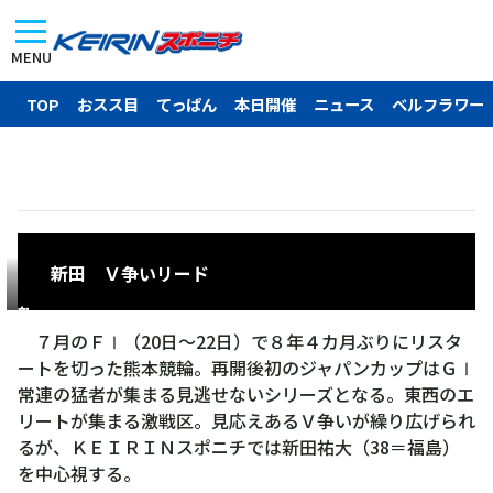
MENU
TOP
おスス目
てっぱん
本日開催
ニュース
ベルフラワー
新田 Ｖ争いリード
新
田
７月のＦⅠ（20日～22日）で８年４カ月ぶりにリスタ
祐
ートを切った熊本競輪。再開後初のジャパンカップはＧⅠ
大
常連の猛者が集まる見逃せないシリーズとなる。東西のエ
リートが集まる激戦区。見応えあるＶ争いが繰り広げられ
るが、ＫＥＩＲＩＮスポニチでは新田祐大（38＝福島）
を中心視する。