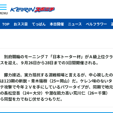
MENU
TOP
おスス目
てっぱん
本日開催
ニュース
ベルフラワー
別府競輪のモーニング７「日本トーター杯」がＡ級上位クラ
スを迎え、９月26日から28日までの3日間開催される。
脚力接近、実力拮抗する混戦相場と言えるが、中心視したの
は123期の新鋭・青木瑞樹（25＝岡山）だ。ケレン味のないタ
テ攻撃で今年２Ｖを手にしているパワータイプが、同期で地元
の長松空吾（24＝大分）や潜在能力高い荒川仁（26＝千葉）
ら同型を力でねじ伏せるつもりだ。