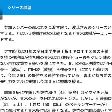
シリーズ展望
青
木
参加メンバーの顔ぶれを見渡す限り、波乱含みのシリーズと
瑞
言える。とはいえ機動力型の比較となると青木瑞樹が一歩リー
樹
ドする。
アマ時代は21年の全日本学生選手権１キロＴＴ３位の実績
を持つ強地脚が持ち味の青木は123期デビュー後もケレン味の
ない自力攻勢でＶ争いを演じてきた。６月の松阪決勝では谷田
泰平（岐阜）、門田凌（愛媛）ら強豪を相手に堂々と逃げ切
り、今年２度目の優勝を３連勝で飾っている。青木が持ち前の
先行力をフルに発揮し今年３Ｖに照準を絞る。
前期Ｓ級に在籍した佐竹和也（45＝徳島）はイマイチ元気
がないが、青木の番手を回れればチャンス。しかし、近藤修康
（52＝岡山）、土井勲（50＝岡山）のベテランマーカーが上
位に進出すると青木後位は近藤となる。佐竹の位置は遠いと言