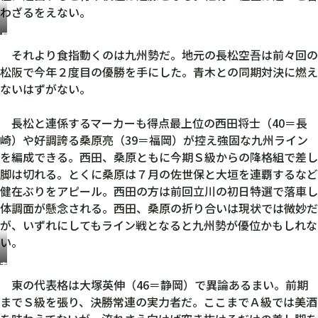
わざるをえない。
長
松
それより食指動くのは九州勢だ。地元の長松空吾は前々回の
空
松阪で今年２度目の優勝を手にした。青木との同期対決に燃え
吾
ないはずがない。
長松と連係するマーカーも得点最上位の西田将士（40＝長
崎）や好調誇る桑原亮（39＝福岡）が控え強固な九州ライン
を編成できる。西田、桑原ともに今期Ｓ級からの降格組で差し
脚は切れる。とくに桑原は７月の佐世保と大垣を連覇するなど
健在ぶりをアピール。西田の方は前回立川の初日特選で落車し
体調面が懸念される。西田、桑原の折り合いは現状では微妙だ
が、いずれにしてもライン戦となると九州勢が優位かもしれな
い。
荒
川
東の代表格は大塚英伸（46＝静岡）で異論あるまい。前期
仁
までＳ級を張り、決勝常連の実力者だ。ここまでＡ級では美酒