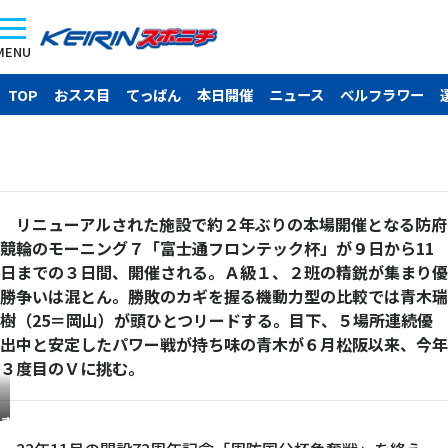
MENU
TOP
おスス目
てっぱん
本日開催
ニュース
ベルフラワー
リニューアルされた施設で約２年ぶりの本場開催となる防府
競輪のモーニング７「富士通フロンテック杯」が９日から11
日までの３日間、開催される。Ａ級１、２班の精鋭が集まり優
勝争いは混とん。勝敗のカギを握る機動力型の比較では青木瑞
樹（25＝岡山）が頭ひとつリードする。目下、５場所連続優
出中と安定したパワー戦が持ち味の青木が６月松阪以来、今年
３度目のＶに挑む。
青
木