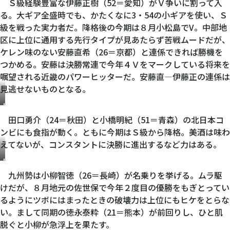
藤
Ｓ級経験豊富な伊藤正樹（52＝愛知）がＶ争いに割って入
正
る。大ギア全盛時でも、かたくなに3・54の小ギアを使い、Ｓ
樹
級を戦った実力者だ。降格後の今期は８月小松島でV。中部地
区に上位に通用する先行タイプが見あたらず苦戦ムードだが、
ケレン味のない安藤直希（26＝京都）と連係できれば勝機を
つかめる。安藤は決勝常連で今年４Ｖをマークしている将来を
嘱望される近畿のパワーヒッターだ。安藤直―伊藤正の連係は
見逃せないものとなる。
小
橋
田口勇介（24＝秋田）と小橋明紀（51＝青森）の北日本コ
明
ンビにも食指が動く。ともに今期はＳ級から降格。美酒は味わ
紀
えてないが、コンスタントに決勝に進出するなど力はある。
小
柳
九州勢は小柳智徳（26＝長崎）が名乗りを挙げる。ムラ駆
智
けだが、８月地元の佐世保で今年２度目の優勝をもぎとってい
徳
るようにツボにはまったときの破壊力は上位にもヒケをとらな
い。まして同期の徳永泰粋（21＝熊本）が前回りし、ひと肌
脱ぐと小柳が急浮上を果たす。