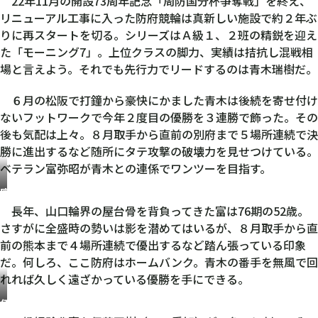
22年11月の開設73周年記念「周防国分杯争奪戦」を終え、
瑞
リニューアル工事に入った防府競輪は真新しい施設で約２年ぶ
樹
りに再スタートを切る。シリーズはＡ級１、２班の精鋭を迎え
た「モーニング7」。上位クラスの脚力、実績は拮抗し混戦相
場と言えよう。それでも先行力でリードするのは青木瑞樹だ。
６月の松阪で打鐘から豪快にかました青木は後続を寄せ付け
ないフットワークで今年２度目の優勝を３連勝で飾った。その
後も気配は上々。８月取手から直前の別府まで５場所連続で決
勝に進出するなど随所にタテ攻撃の破壊力を見せつけている。
ベテラン富弥昭が青木との連係でワンツーを目指す。
富
弥
長年、山口輪界の屋台骨を背負ってきた富は76期の52歳。
昭
さすがに全盛時の勢いは影を潜めてはいるが、８月取手から直
前の熊本まで４場所連続で優出するなど踏ん張っている印象
だ。何しろ、ここ防府はホームバンク。青木の番手を無風で回
れれば久しく遠ざかっている優勝を手にできる。
伊