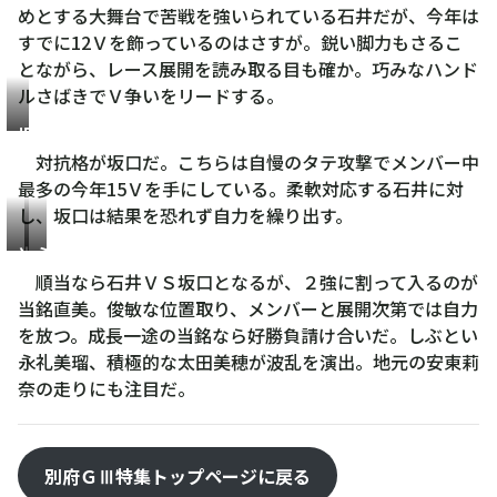
めとする大舞台で苦戦を強いられている石井だが、今年は
すでに12Ｖを飾っているのはさすが。鋭い脚力もさるこ
とながら、レース展開を読み取る目も確か。巧みなハンド
ルさばきでＶ争いをリードする。
坂
口
対抗格が坂口だ。こちらは自慢のタテ攻撃でメンバー中
楓
最多の今年15Ｖを手にしている。柔軟対応する石井に対
華
し、坂口は結果を恐れず自力を繰り出す。
当
永
銘
礼
順当なら石井ＶＳ坂口となるが、２強に割って入るのが
直
美
当銘直美。俊敏な位置取り、メンバーと展開次第では自力
美
瑠
を放つ。成長一途の当銘なら好勝負請け合いだ。しぶとい
永礼美瑠、積極的な太田美穂が波乱を演出。地元の安東莉
奈の走りにも注目だ。
別府ＧⅢ特集トップページに戻る