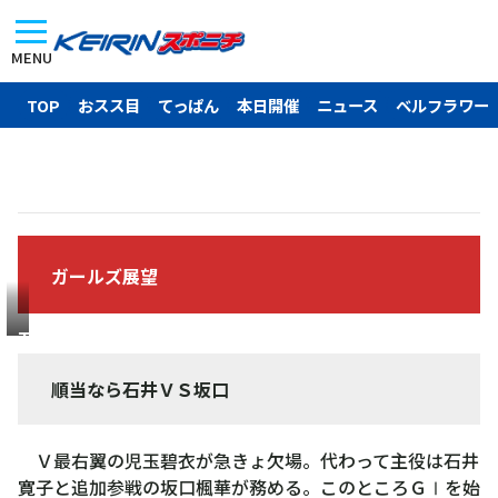
MENU
TOP
おスス目
てっぱん
本日開催
ニュース
ベルフラワー
ガールズ展望
石
井
順当なら石井ＶＳ坂口
寛
子
Ｖ最右翼の児玉碧衣が急きょ欠場。代わって主役は石井
寛子と追加参戦の坂口楓華が務める。このところＧⅠを始