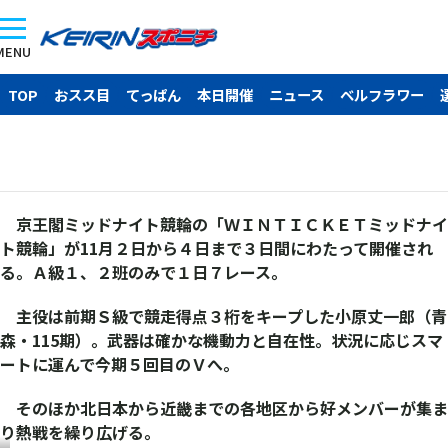
MENU
TOP
おスス目
てっぱん
本日開催
ニュース
ベルフラワー
京王閣ミッドナイト競輪の「ＷＩＮＴＩＣＫＥＴミッドナイ
ト競輪」が11月２日から４日まで３日間にわたって開催され
る。Ａ級１、２班のみで１日７レース。
主役は前期Ｓ級で競走得点３桁をキープした小原丈一郎（青
森・115期）。武器は確かな機動力と自在性。状況に応じスマ
ートに運んで今期５回目のＶへ。
そのほか北日本から近畿までの各地区から好メンバーが集ま
り熱戦を繰り広げる。