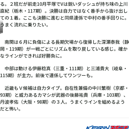
る。２班だが前走10月平塚でVは鋭いダッシュが持ち味の上川
直紀（栃木・117期）。決勝は自力ではなく番手から抜け出し
ての１着。ここも決勝に進むと同県連係で中村の番手回りに。
うまく流れに乗りたい。
深
瀬
南関は６月に負傷による長期欠場から復帰した深瀬泰我（静
泰
岡・119期）が一戦ごとにリズムを取り戻している感じ。確か
我
なラインができれば好勝負に。
中部は動ける伊藤稔真（三重・111期）と三浦貴大（岐阜・
115期）が主力。前後で連係してワンツーも。
近畿もＶ候補は自力タイプ。自在性兼備の中川繁樹（京都・
93期）と威力あるカマシが武器の後藤祐貴（兵庫・103期）、
丹波孝佑（大阪・98期）の３人。うまくラインを組めるよう
だと怖い。