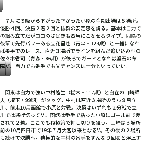
小
原
７月にＳ級から下がった下がった小原の今期出場は８場所。
丈
優勝４回、決勝２着２回と抜群の安定感を誇る。基本は自力で
一
の組み立てだがヨコのさばきも器用にこなせるタイプ。同県の
郎
後輩で先行パワーある立花昌也（青森・123期）と一緒になれ
ば番手でのレース。直近３場所でラインを組んだ追い込み型の
佐々木省司（青森・86期）が後ろでガードとなれば盤石の布
陣だ。自力でも番手でもＶチャンスは十分といっていい。
中
山
村
崎
隆
輝
関東は自力で強い中村隆生（栃木・117期）と自在の山崎輝
生
夫
夫（埼玉・99期）がタッグ。中村は直近３場所のうち９月立
川、前走10月函館で小原と対戦。決勝はいずれも２分戦で立
川では逃げ切ってＶ、函館は番手で粘った小原にゴール前で差
されて２着。ここでも積極策で押し切りを狙う。山崎は３場所
前の10月四日市で19年７月大宮以来となるV。その後の２場所
も続けて決勝へ。積極的な中村の番手をすんなり回ると浮上す