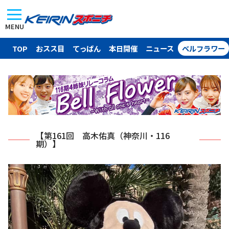
MENU
TOP
おスス目
てっぱん
本日開催
ニュース
ベルフラワー
【第161回 高木佑真（神奈川・116
期）】