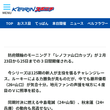
MENU
TOP
おスス目
てっぱん
本日開催
ニュース
ベルフラワー
防府競輪のモーニング７「レノファ山口カップ」が２月
23日から25日までの３日間開催される。
今シリーズは125期の新人が主役を張るチャレンジレー
ス。ルーキーによる力勝負が見ものだが、中でも藤井優希
（26=山口）が気合十分。地元ファンの声援を味方に４度
目のＶに照準を絞る。
同期対決に燃える中島竜誠（24=山梨）、秋末蓮（24=
兵庫）の動向も見逃せない。