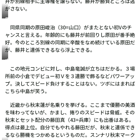
井が別線相手に主導権を譲らない。藤井が勝負どころは逃
がさない。
原
田
同県同期の原田峻治（30=山口）がまたとない初Vのチ
峻
ャンスと言える。年齢的にも藤井が前回りし原田が番手絶
治
好。今のところ別線の同期に辛酸をなめ続けている原田だ
が、藤井と連係できるなら浮上できる。
中
島
この地元コンビに対し、中島竜誠が立ちはだかる。３場
竜
所前の小倉でデビュー初Ｖを３連勝で飾るなどパワーアッ
誠
プ。決してスピード負けすることはない。ツボにはまれば
こちら中島が笑う。
近畿から秋末蓮が名乗りを挙げる。ここまで優勝の美酒
を味わってないが、かまし、捲りのスピードは脅威。その
秋末とセット配分の藤田真（43=兵庫）にも出番はある。
得点は最上位。自分でもやれる藤田だが、秋末と連係でき
るなら勝機をつかめるというものだ。スンナリ秋末マーク