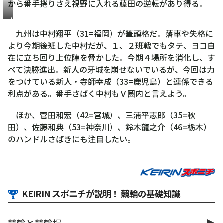
から番手捲りさえ視野に入れる藤田の逆転があり得る。
中
村
九州は中村翔平（31=福岡）が筆頭格だ。落車や失格に
翔
より今期後班した中村だが、１、２班戦でもタテ、ヨコ自
平
在に立ち回り上位陣を脅かした。今期４場所を消化し、す
べて決勝進出。新人の牙城を崩せないでいるが、今回は力
をつけている新人・寺師幸成（33=鹿児島）と連係できる
利点がある。番手さばく中村もＶ圏内と言えよう。
ほか、菅田和宏（42=宮城）、三浦平志郎（35=秋
田）、佐藤和典（53=神奈川）、鈴木龍之介（46=栃木）
のハンドルさばきにも注目したい。
KEIRIN スポニチが説明！ 競輪の基礎知識
競輪と競輪場