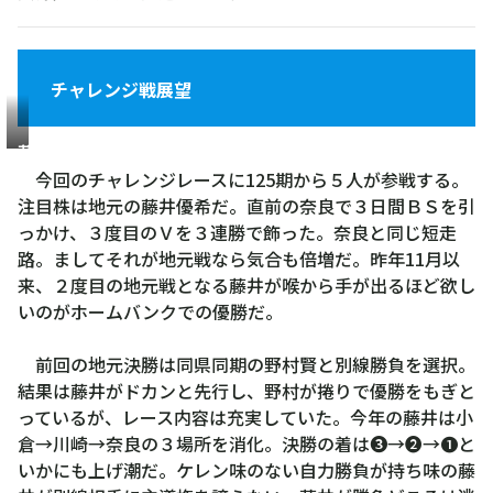
チャレンジ戦展望
藤
井
今回のチャレンジレースに125期から５人が参戦する。
優
注目株は地元の藤井優希だ。直前の奈良で３日間ＢＳを引
希
っかけ、３度目のＶを３連勝で飾った。奈良と同じ短走
路。ましてそれが地元戦なら気合も倍増だ。昨年11月以
来、２度目の地元戦となる藤井が喉から手が出るほど欲し
いのがホームバンクでの優勝だ。
前回の地元決勝は同県同期の野村賢と別線勝負を選択。
結果は藤井がドカンと先行し、野村が捲りで優勝をもぎと
っているが、レース内容は充実していた。今年の藤井は小
倉→川崎→奈良の３場所を消化。決勝の着は❸→❷→❶と
いかにも上げ潮だ。ケレン味のない自力勝負が持ち味の藤